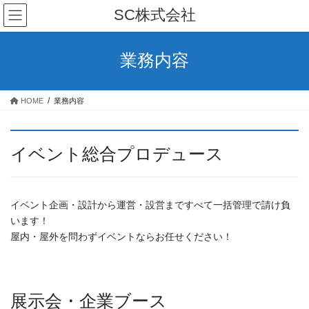
コ
ナ
SC株式会社
ン
ビ
テ
ゲ
ン
ー
業務内容
ツ
シ
へ
ョ
ス
ン
HOME
業務内容
キ
に
ッ
移
プ
動
イベント総合プロデュース
イベント企画・設計から運営・設営まですべて一括管理で請け負
います！
屋内・屋外を問わずイベントならお任せください！
展示会・企業ブース