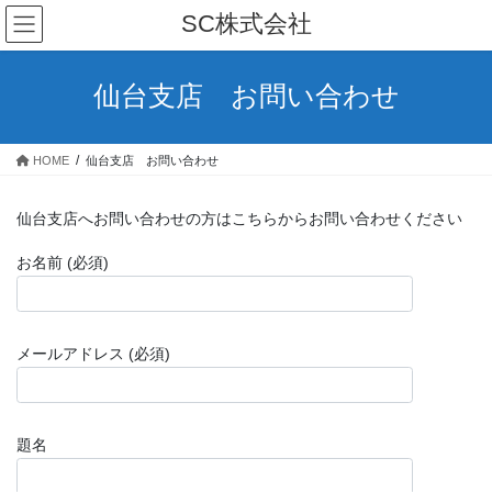
コ
ナ
SC株式会社
ン
ビ
テ
ゲ
ン
ー
仙台支店 お問い合わせ
ツ
シ
へ
ョ
ス
ン
HOME
仙台支店 お問い合わせ
キ
に
ッ
移
プ
動
仙台支店へお問い合わせの方はこちらからお問い合わせください
お名前 (必須)
メールアドレス (必須)
題名